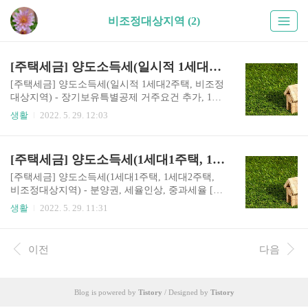
비조정대상지역 (2)
[주택세금] 양도소득세(일시적 1세대2주택, 비조정대상지역) - 장기보유특별공제 거주요건 추가, 1세대1주택 비과세
[주택세금] 양도소득세(일시적 1세대2주택, 비조정
대상지역) - 장기보유특별공제 거주요건 추가, 1세
대1주택 비과세 [주택세금] 양도소득세 -장기보유
생활
2022. 5. 29. 12:03
특별공제 거주요건 추가 1.1세대 1주택 고가주택
장기보유특별공제에 거주기간 요건을 추가함에 따
라 양도소득세 부담은 어떻게 달라지는지? 현재(’2
[주택세금] 양도소득세(1세대1주택, 1세대2주택, 비조정대상지역) - 분양권, 세율인상, 중과세율
0.1.1.이후 양도분부터)는 2년이상 거주*한 경우 최
대 80% 공제율 적용하나, ’21.1.1. 이후 양도분부터
[주택세금] 양도소득세(1세대1주택, 1세대2주택,
는 연8% 공제율을 보유기간 연4%+거주기간 연4%
비조정대상지역) - 분양권, 세율인상, 중과세율 [주
로 구분하여 계산함 ＊거주하지 않은 경우 최대 3
택세금] 양도소득세 - 분양권 1.현재 1주택과 1분양
생활
2022. 5. 29. 11:31
0% 공제율 적용 기간(년) 3년~ 4년~ 5년~ 6년~ 7년
권을 보유하고 있는 경우 주택 수를 계산할 때 분양
~ 8년~ 9년~ 10년 이상 현행(%) 보유 24 32 40 48 5
권을 주택수에 포함하는지? 현재 보유하고 있는 분
6 64 72 80 개정(%) 보유 12 16 20 24 28 32 36 ..
양권은 주택 수에 포함하지 않고 ‘21.1.1. 이후 새로
이전
다음
취득하는 분양권부터 주택 수에 포함함 ’21.1.1.이
후 취득분부터 적용 2.1세대 1주택자가 ’21.4.2. 분
양권을 취득하는 경우 1세대 2주택에 해당하는지?
Blog is powered by
Tistory
/ Designed by
Tistory
2주택에 해당하나, 현재 조합원입주권에 적용되는
일시적 2주택(1주택+ 1조합원입주권)비과세와 유