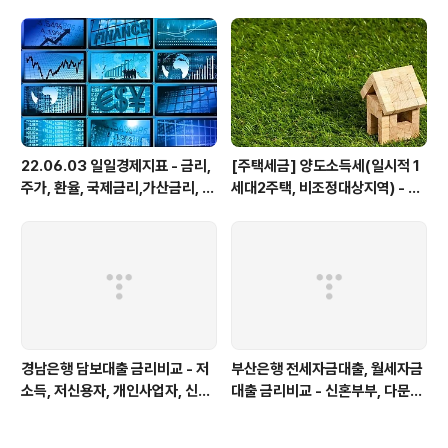
과일 부작용
22.06.03 일일경제지표 - 금리,
[주택세금] 양도소득세(일시적 1
주가, 환율, 국제금리,가산금리, 유
세대2주택, 비조정대상지역) - 장
가, 곡물, 원자재, 반도체
기보유특별공제 거주요건 추가, 1
세대1주택 비과세
경남은행 담보대출 금리비교 - 저
부산은행 전세자금대출, 월세자금
소득, 저신용자, 개인사업자, 신규
대출 금리비교 - 신혼부부, 다문화
자동차 구입, 정책서민금융상품,
가정, 청년 맞춤형, 모바일
기업여신 상품