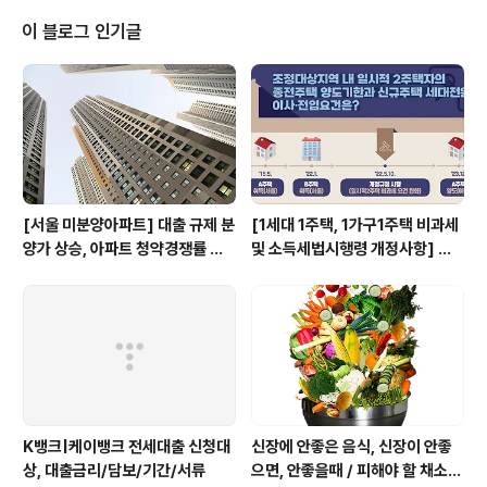
중도금대출기간 시행사 및 시공사와 우리은행이 협약한 기
한내 (만기시 심사 후 연장가능) 스마트징검다리론 중도금
이 블로그 인기글
대출기본금리 기준금리(고정금리와 변동금리 중 선택가능)
+ 가산금리(시행 및 시공사와 우리은행이 협약한 금리) ※
주택금융신용보증기금 출연대상 대출금에 해당하는 경우
연 0.01% ~ 연 0.21% 주택금융신용보증기금 출연료가
포함되어 있습니다. 스마트징검다리론 중도금대출 우대금
리..
[서울 미분양아파트] 대출 규제 분
[1세대 1주택, 1가구1주택 비과세
양가 상승, 아파트 청약경쟁률 급
및 소득세법시행령 개정사항] 조
락
정대상지역 내 일시적 2주택자의
종전주택 양도기한과 신규주택 세
대전원 이사·전입요건은?
K뱅크|케이뱅크 전세대출 신청대
신장에 안좋은 음식, 신장이 안좋
상, 대출금리/담보/기간/서류
으면, 안좋을때 / 피해야 할 채소,