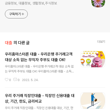
금융정보, 대출정보, 생활정보,주식정보
구독하기
더보기
대출
의 다른 글
우리홈마스터론 대출 - 우리은행 주거래고객
대상 소득 없는 무직자 주부도 대출 OK!
글 내용
우리홈마스터론 대출 - 우리은행 주거래고객 대상 소득 없
는 무직자 주부도 대출 OK! 우리홈마스터론 대출 - 소득없
는 무직자도 거래실적만으로 대출 가능한 우리은행 주거래
0
0
2022. 5. 24.
고객 대상 상품 특징소득증빙이 없더라도, 우리은행 주거
래고객이면 신청 가능합니다. 우리홈마스터론 대출대상 신
용카드(타사 카드 포함) 1년 이상 보유자로서 주거래요건
우리 주거래 직장인대출 - 직장인 신용대출 대
을 충족하는 순수 개인고객(개인사업자 및 기타법인은 대
상 아님) ※ 단, 최근 1년 이내 사용실적이 있는 신용카드에
상, 기간, 한도, 금리비교
글 내용
한함 【주거래요건 : 아래 요건 모두 충족】 ① 우리은행 자동
우리 주거래 직장인대출 - 직장인 신용대출 대상, 기간, 한