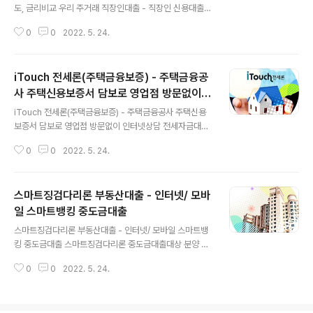
이체 실적 보유(아파트관리비 1건 또는 통신비/공과금 등
도, 금리비교 우리 주거래 직장인대출 - 직장인 신용대출을
3건 이상) ※ 우리카드에 연결된 자동이체 실적은 미인정
위한 상품, 급여소득자(직장인)를 위한 우리은행 대표 신용
② 우리카드 이용실적(우리은행 계좌에서 출금) 보유 ※ 개
0
0
2022. 5. 24.
대출 우리 주거래 직장인대출대상 우리은행 비대면채널(인
인신용평점 기준 당행 CB 6(+..
터넷뱅킹) 가입 고객으로 다음의 조건을 충족하는 직장인
(내국인 거주자) ① 국민연금 직장가입자로 등록 ※ 국민연
iTouch 전세론(주택금융보증) - 주택금융공
금(인터넷뱅킹) 확인 ② 국민연금 동일사업장 12개월 이상
납부 ③ 국세청(홈택스) 소득금액 확인(홈택스 회원가입 필
사 주택신용보증서 담보로 영업점 방문없이
글 내용
수) 연소득이 3천만원 이상인 고객 또는 연소득 2천만원
인터넷상담 전세자금대출
iTouch 전세론(주택금융보증) - 주택금융공사 주택신용
이상이며, 주거래 요건* 충족 고객 ※ 개인신용평점 기준 당
보증서 담보로 영업점 방문없이 인터넷상담 전세자금대출
행 CB 5(+)구간 이하 고객 제외 ※ 당행 CB구간의 세부내
iTouch 전세론(주택금융보증) 전세자금대출 - 인터넷으
용은 우리은행 홈페이지 공지사항에서 확인가능 ※ 주거래
0
0
2022. 5. 24.
로 빠르고 편리하게 신청하는 전세자금대출 ※ 본 상품의
요건* : 매월 10일에..
신청을 위해서는 개인정보 보호법에 따라 배우자의 동의가
필수입니다. 배우자가 우리은행 인터넷뱅킹에 미가입 했을
스마트징검다리론 부동산대출 - 인터넷/ 모바
경우 진행이 불가하며, 인터넷뱅킹 가입을 위해 영업점 방
문이 필요합니다. iTouch 전세론 전세자금대출대상 전세
일 스마트뱅킹 중도금대출
글 내용
대출을 받고자 임차보증금의 5% 이상을 지급한 개인고객
스마트징검다리론 부동산대출 - 인터넷/ 모바일 스마트뱅
(개인사업자 및 근로소득이 있는 개인사업자도 제외됨) (임
킹 중도금대출 스마트징검다리론 중도금대출대상 분양 계
차보증금액이 7억원(지방소재가구는 5억원 )을 초과하는
약금을 지급한 분양계약자 ※개인신용평점 및 심사기준에
경우 대출 불가함) 근로소득자 : 동일 직장 3개월 이상 재직
0
0
2022. 5. 24.
따라 대출이 제한될 수 있습니다. 스마트징검다리론 중도
및 3개월 이상(3회 이상 급여수령..
금대출한도 금액분양가 또는 조합원부담금의 60% 이내
(최저거래금액 또는 최고거래한도 없음) 스마트징검다리론