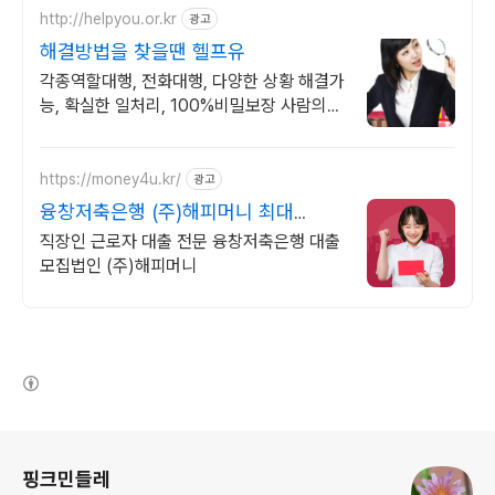
http://helpyou.or.kr
광고
해결방법을 찾을땐 헬프유
각종역할대행, 전화대행, 다양한 상황 해결가
능, 확실한 일처리, 100%비밀보장 사람의
도움이 필요할 때는 헬프유를 기억하세요. 어
떤 상황이던 해결이 가능합니다.
https://money4u.kr/
광고
융창저축은행 (주)해피머니 최대
8,000만원 까지!
직장인 근로자 대출 전문 융창저축은행 대출
모집법인 (주)해피머니
(새창열림)
로그 정보
핑크민들레