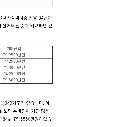
을벽산삼익 4층 전용 84㎡가
원에 실거래된 것과 비교하면 같
거래금액
7억2500만원
7억2500만원
7억3000만원
7억2500만원
7억5000만원
1,242가구가 있습니다. 이
을 보면 손바뀜이 가장 많은
△84㎡ 7억5550만원이었습