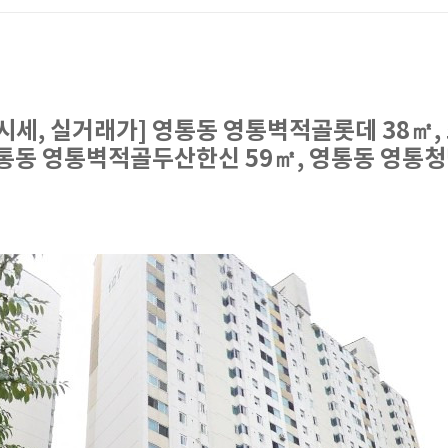
 시세, 실거래가] 영통동 영통벽적골롯데 38㎡
영통동 영통벽적골두산한신 59㎡, 영통동 영통