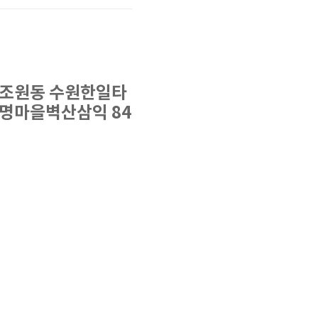
, 조원동 수원한일타
청명마을벽산삼익 84