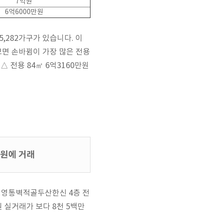
7억원
6억6000만원
5,282가구가 있습니다. 이
보면 손바뀜이 가장 많은 전용
△ 전용 84㎡ 6억3160만원
만원에 거래
동 영통벽적골두산한신 4층 전
만원 실거래가 보다 8천 5백만