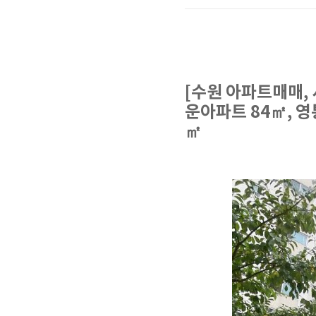
[수원 아파트매매,
운아파트 84㎡, 
㎡