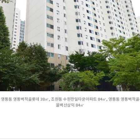
] 영통동 영통벽적골롯데 38㎡, 조원동 수원한일타운아파트 84㎡, 영통동 영통벽적
을벽산삼익 84㎡