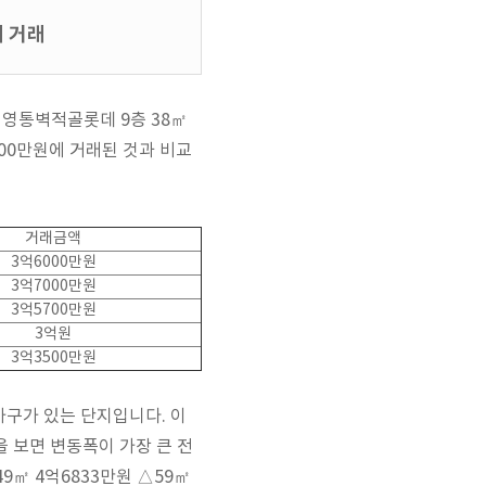
에 거래
 영통벽적골롯데 9층 38㎡
000만원에 거래된 것과 비교
거래금액
3억6000만원
3억7000만원
3억5700만원
3억원
3억3500만원
0가구가 있는 단지입니다. 이
을 보면 변동폭이 가장 큰 전
9㎡ 4억6833만원 △59㎡