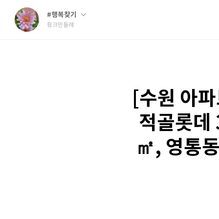
#행복찾기
핑크민들레
[수원 아파
적골롯데 
㎡, 영통