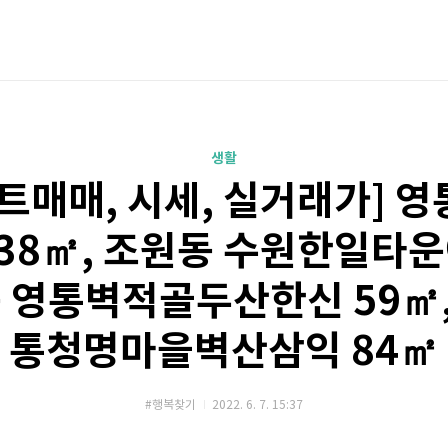
생활
트매매, 시세, 실거래가] 
38㎡, 조원동 수원한일타운
동 영통벽적골두산한신 59㎡,
통청명마을벽산삼익 84㎡
#행복찾기
2022. 6. 7. 15:37