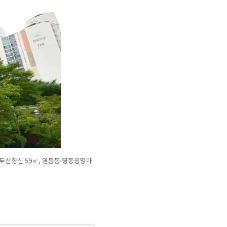
골두산한신 59㎡, 영통동 영통청명마